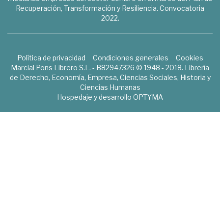
Recuperación, Transformación y Resiliencia. Convocatoria
2022.
Política de privacidad
Condiciones generales
Cookies
Marcial Pons Librero S.L. - B82947326 © 1948 - 2018. Librería
de Derecho, Economía, Empresa, Ciencias Sociales, Historia y
Ciencias Humanas
Hospedaje y desarrollo
OPTYMA