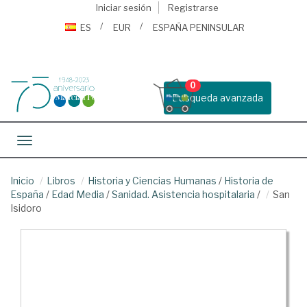
Iniciar sesión
Registrarse
ES
EUR
ESPAÑA PENINSULAR
0
Busqueda avanzada
Toggle navigation
Inicio
Libros
Historia y Ciencias Humanas
/
Historia de
España
/
Edad Media
/
Sanidad. Asistencia hospitalaria
/
San
Isidoro