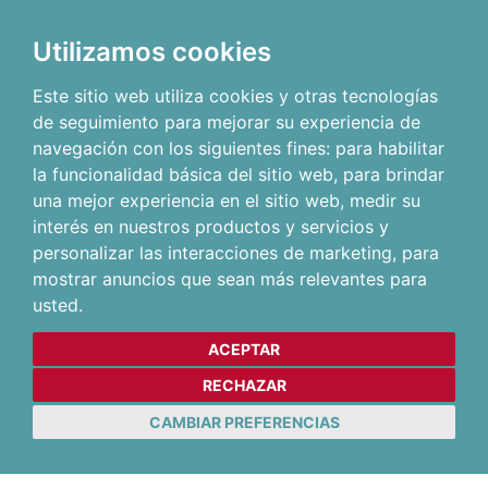
Utilizamos cookies
Este sitio web utiliza cookies y otras tecnologías
de seguimiento para mejorar su experiencia de
navegación con los siguientes fines:
para habilitar
la funcionalidad básica del sitio web
,
para brindar
una mejor experiencia en el sitio web
,
medir su
interés en nuestros productos y servicios y
personalizar las interacciones de marketing
,
para
mostrar anuncios que sean más relevantes para
usted
.
ACEPTAR
RECHAZAR
CAMBIAR PREFERENCIAS