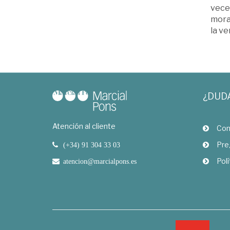
veces
moral
la ve
¿DUD
Atención al cliente
Com
Pre
(+34) 91 304 33 03
Polí
atencion@marcialpons.es