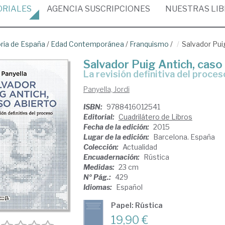
ORIALES
AGENCIA
SUSCRIPCIONES
NUESTRAS
LI
oria de España
/
Edad Contemporánea
/
Franquismo
/
Salvador Pui
Salvador Puig Antich, caso
la revisión definitiva del proces
Panyella, Jordi
ISBN:
9788416012541
Editorial:
Cuadrilátero de Libros
Fecha de la edición:
2015
Lugar de la edición:
Barcelona. España
Colección:
Actualidad
Encuadernación:
Rústica
Medidas:
23 cm
Nº Pág.:
429
Idiomas:
Español
Papel: Rústica
19,90 €