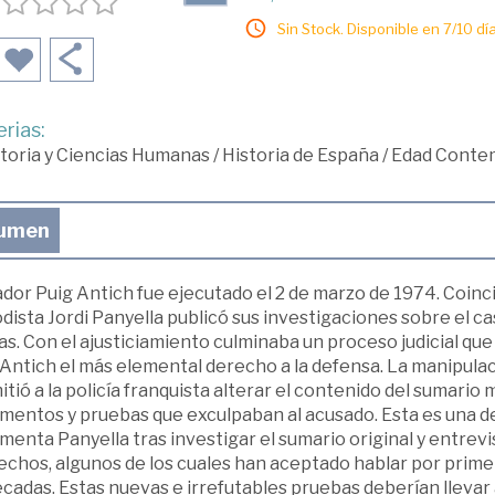
Sin Stock. Disponible en 7/10 día
rias:
toria y Ciencias Humanas
/
Historia de España
/
Edad Conte
umen
dor Puig Antich fue ejecutado el 2 de marzo de 1974. Coinc
dista Jordi Panyella publicó sus investigaciones sobre el ca
s. Con el ajusticiamiento culminaba un proceso judicial que 
Antich el más elemental derecho a la defensa. La manipulación
tió a la policía franquista alterar el contenido del sumario 
mentos y pruebas que exculpaban al acusado. Esta es una d
enta Panyella tras investigar el sumario original y entrev
echos, algunos de los cuales han aceptado hablar por prime
cadas. Estas nuevas e irrefutables pruebas deberían llevar