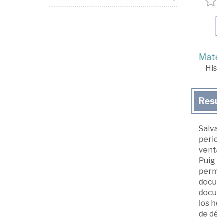
Mate
His
Res
Salva
perio
venta
Puig 
permi
docu
docum
los h
de dé