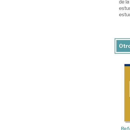
de la
estud
estud
Otro
Ref