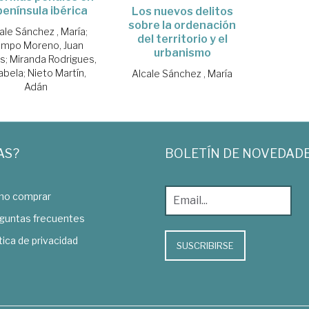
península ibérica
Los nuevos delitos
sobre la ordenación
ale Sánchez , María
;
del territorio y el
mpo Moreno, Juan
urbanismo
os
;
Miranda Rodrigues,
abela
;
Nieto Martín,
Alcale Sánchez , María
Adán
AS?
BOLETÍN DE NOVEDAD
o comprar
guntas frecuentes
tica de privacidad
SUSCRIBIRSE