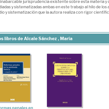
 inabarcable jurisprudencia existente sobre esta materia y 
iadas y sistematizadas ambas en este trabajo al hilo de los 
io y sistematización que la autora realiza con rigor científic
s libros de Alcale Sánchez , María
ormas penales en