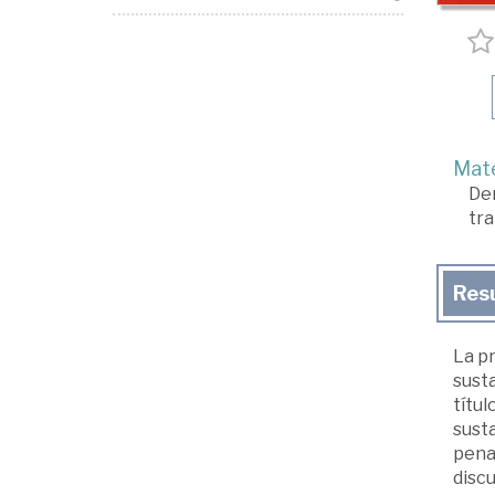
Mate
De
tr
Res
La pr
susta
títul
susta
pena
discu