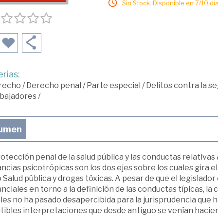
Sin Stock. Disponible en 7/10 día
rias:
recho
/
Derecho penal
/
Parte especial
/
Delitos contra la se
abajadores
/
umen
otección penal de la salud pública y las conductas relativas a
ncias psicotrópicas son los dos ejes sobre los cuales gira e
o Salud pública y drogas tóxicas. A pesar de que el legislado
nciales en torno a la definición de las conductas típicas, l
les no ha pasado desapercibida para la jurisprudencia que 
tibles interpretaciones que desde antiguo se venían haciend