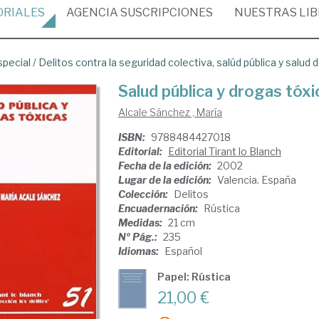
ORIALES
AGENCIA
SUSCRIPCIONES
NUESTRAS
LI
special
/
Delitos contra la seguridad colectiva, salúd pública y salud 
Salud pública y drogas tóxi
Alcale Sánchez , María
ISBN:
9788484427018
Editorial:
Editorial Tirant lo Blanch
Fecha de la edición:
2002
Lugar de la edición:
Valencia. España
Colección:
Delitos
Encuadernación:
Rústica
Medidas:
21 cm
Nº Pág.:
235
Idiomas:
Español
Papel: Rústica
21,00 €