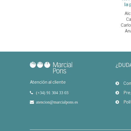
la 
Alc
Ca
Carl
An
¿DUD
Atención al cliente
Com
Pre
(+34) 91 304 33 03
Polí
atencion@marcialpons.es