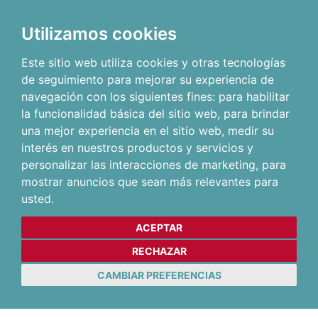
Utilizamos cookies
Este sitio web utiliza cookies y otras tecnologías
de seguimiento para mejorar su experiencia de
navegación con los siguientes fines:
para habilitar
la funcionalidad básica del sitio web
,
para brindar
una mejor experiencia en el sitio web
,
medir su
interés en nuestros productos y servicios y
personalizar las interacciones de marketing
,
para
mostrar anuncios que sean más relevantes para
usted
.
ACEPTAR
RECHAZAR
CAMBIAR PREFERENCIAS