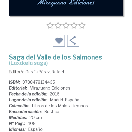
Saga del Valle de los Salmones
(Laxdœla saga)
Editor/a
García Pérez, Rafael
ISBN:
9788478134465
Editorial:
Miraguano Ediciones
Fecha de la edición:
2016
Lugar de la edición:
Madrid. España
Colección:
Libros de los Malos Tiempos
Encuadernación:
Rústica
Medidas:
20 cm
Nº Pág.:
408
Idiomas:
Español