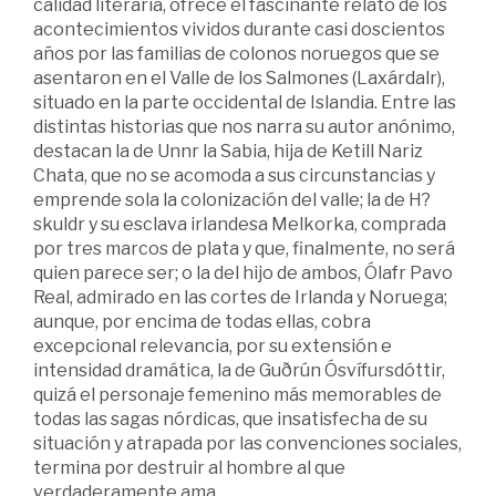
calidad literaria, ofrece el fascinante relato de los
acontecimientos vividos durante casi doscientos
años por las familias de colonos noruegos que se
asentaron en el Valle de los Salmones (Laxárdalr),
situado en la parte occidental de Islandia. Entre las
distintas historias que nos narra su autor anónimo,
destacan la de Unnr la Sabia, hija de Ketill Nariz
Chata, que no se acomoda a sus circunstancias y
emprende sola la colonización del valle; la de H?
skuldr y su esclava irlandesa Melkorka, comprada
por tres marcos de plata y que, finalmente, no será
quien parece ser; o la del hijo de ambos, Ólafr Pavo
Real, admirado en las cortes de Irlanda y Noruega;
aunque, por encima de todas ellas, cobra
excepcional relevancia, por su extensión e
intensidad dramática, la de Guðrún Ósvífursdóttir,
quizá el personaje femenino más memorables de
todas las sagas nórdicas, que insatisfecha de su
situación y atrapada por las convenciones sociales,
termina por destruir al hombre al que
verdaderamente ama.