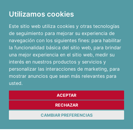
Utilizamos cookies
Este sitio web utiliza cookies y otras tecnologías
de seguimiento para mejorar su experiencia de
navegación con los siguientes fines:
para habilitar
la funcionalidad básica del sitio web
,
para brindar
una mejor experiencia en el sitio web
,
medir su
interés en nuestros productos y servicios y
personalizar las interacciones de marketing
,
para
mostrar anuncios que sean más relevantes para
usted
.
ACEPTAR
RECHAZAR
CAMBIAR PREFERENCIAS