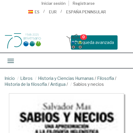
Iniciar sesión
Registrarse
ES
EUR
ESPAÑA PENINSULAR
0
Busqueda avanzada
Toggle navigation
Inicio
Libros
Historia y Ciencias Humanas
/
Filosofía
/
Historia de la filosofía
/
Antigua
/
Sabios y necios