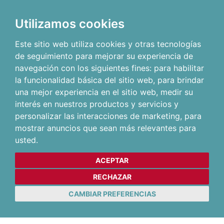
Utilizamos cookies
Este sitio web utiliza cookies y otras tecnologías
de seguimiento para mejorar su experiencia de
navegación con los siguientes fines:
para habilitar
la funcionalidad básica del sitio web
,
para brindar
una mejor experiencia en el sitio web
,
medir su
interés en nuestros productos y servicios y
personalizar las interacciones de marketing
,
para
mostrar anuncios que sean más relevantes para
usted
.
ACEPTAR
RECHAZAR
CAMBIAR PREFERENCIAS