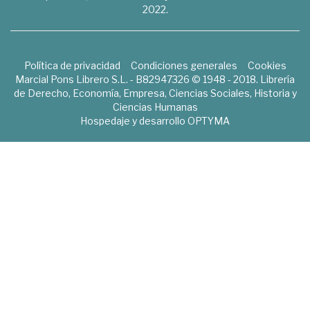
2022.
Política de privacidad
Condiciones generales
Cookies
Marcial Pons Librero S.L. - B82947326 © 1948 - 2018. Librería
de Derecho, Economía, Empresa, Ciencias Sociales, Historia y
Ciencias Humanas
Hospedaje y desarrollo
OPTYMA