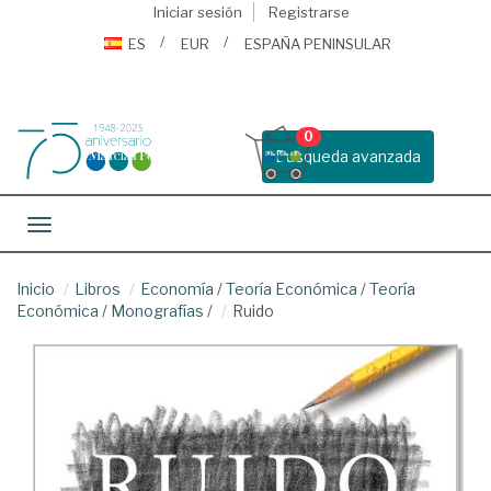
Iniciar sesión
Registrarse
ES
EUR
ESPAÑA PENINSULAR
0
Busqueda avanzada
Toggle navigation
Inicio
Libros
Economía
/
Teoría Económica
/
Teoría
Económica
/
Monografías
/
Ruido