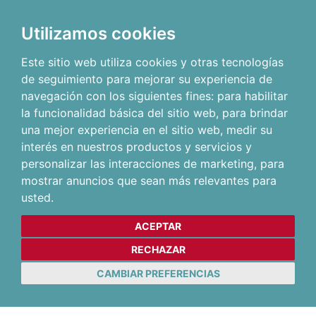
Utilizamos cookies
Este sitio web utiliza cookies y otras tecnologías
de seguimiento para mejorar su experiencia de
navegación con los siguientes fines:
para habilitar
la funcionalidad básica del sitio web
,
para brindar
una mejor experiencia en el sitio web
,
medir su
interés en nuestros productos y servicios y
personalizar las interacciones de marketing
,
para
mostrar anuncios que sean más relevantes para
usted
.
ACEPTAR
RECHAZAR
CAMBIAR PREFERENCIAS