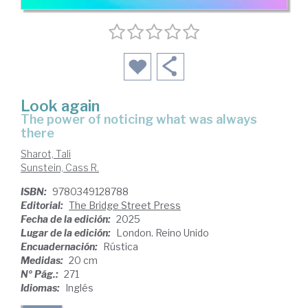
Look again
the power of noticing what was always
there
Sharot, Tali
Sunstein, Cass R.
ISBN:
9780349128788
Editorial:
The Bridge Street Press
Fecha de la edición:
2025
Lugar de la edición:
London. Reino Unido
Encuadernación:
Rústica
Medidas:
20 cm
Nº Pág.:
271
Idiomas:
Inglés