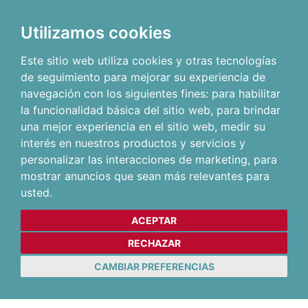
Utilizamos cookies
Este sitio web utiliza cookies y otras tecnologías
de seguimiento para mejorar su experiencia de
navegación con los siguientes fines:
para habilitar
la funcionalidad básica del sitio web
,
para brindar
una mejor experiencia en el sitio web
,
medir su
interés en nuestros productos y servicios y
personalizar las interacciones de marketing
,
para
mostrar anuncios que sean más relevantes para
usted
.
ACEPTAR
RECHAZAR
CAMBIAR PREFERENCIAS