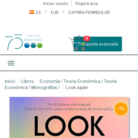
Iniciar sesión
Registrarse
ES
EUR
ESPAÑA PENINSULAR
0
Busqueda avanzada
Toggle navigation
Inicio
Libros
Economía
/
Teoría Económica
/
Teoría
Económica
/
Monografías
/
Look again