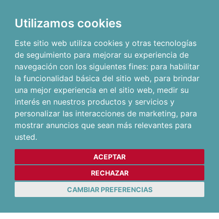
Utilizamos cookies
Este sitio web utiliza cookies y otras tecnologías
de seguimiento para mejorar su experiencia de
navegación con los siguientes fines:
para habilitar
la funcionalidad básica del sitio web
,
para brindar
una mejor experiencia en el sitio web
,
medir su
interés en nuestros productos y servicios y
personalizar las interacciones de marketing
,
para
mostrar anuncios que sean más relevantes para
usted
.
ACEPTAR
RECHAZAR
CAMBIAR PREFERENCIAS