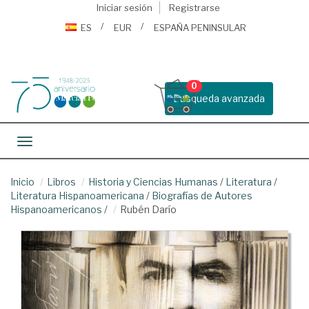
Iniciar sesión
Registrarse
ES
EUR
ESPAÑA PENINSULAR
0
Busqueda avanzada
Toggle navigation
Inicio
Libros
Historia y Ciencias Humanas
/
Literatura
/
Literatura Hispanoamericana
/
Biografías de Autores
Hispanoamericanos
/
Rubén Darío