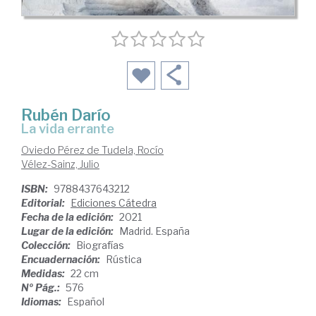
Rubén Darío
la vida errante
Oviedo Pérez de Tudela, Rocío
Vélez-Sainz, Julio
ISBN:
9788437643212
Editorial:
Ediciones Cátedra
Fecha de la edición:
2021
Lugar de la edición:
Madrid. España
Colección:
Biografías
Encuadernación:
Rústica
Medidas:
22 cm
Nº Pág.:
576
Idiomas:
Español