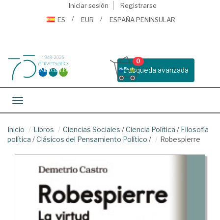
Iniciar sesión
Registrarse
ES
EUR
ESPAÑA PENINSULAR
0
Busqueda avanzada
Toggle navigation
Inicio
Libros
Ciencias Sociales
/
Ciencia Política
/
Filosofía
política
/
Clásicos del Pensamiento Político
/
Robespierre