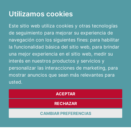
Utilizamos cookies
Este sitio web utiliza cookies y otras tecnologías
de seguimiento para mejorar su experiencia de
navegación con los siguientes fines:
para habilitar
la funcionalidad básica del sitio web
,
para brindar
una mejor experiencia en el sitio web
,
medir su
interés en nuestros productos y servicios y
personalizar las interacciones de marketing
,
para
mostrar anuncios que sean más relevantes para
usted
.
ACEPTAR
RECHAZAR
CAMBIAR PREFERENCIAS