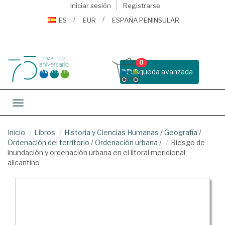
Iniciar sesión
Registrarse
ES
EUR
ESPAÑA PENINSULAR
0
Busqueda avanzada
Toggle navigation
Inicio
Libros
Historia y Ciencias Humanas
/
Geografía
/
Ordenación del territorio
/
Ordenación urbana
/
Riesgo de
inundación y ordenación urbana en el litoral meridional
alicantino