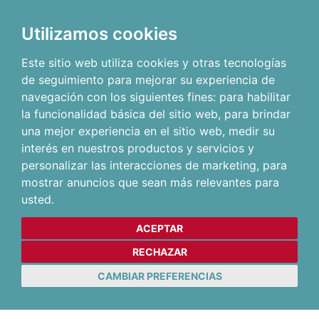
Utilizamos cookies
Este sitio web utiliza cookies y otras tecnologías
de seguimiento para mejorar su experiencia de
navegación con los siguientes fines:
para habilitar
la funcionalidad básica del sitio web
,
para brindar
una mejor experiencia en el sitio web
,
medir su
interés en nuestros productos y servicios y
personalizar las interacciones de marketing
,
para
mostrar anuncios que sean más relevantes para
usted
.
ACEPTAR
RECHAZAR
CAMBIAR PREFERENCIAS