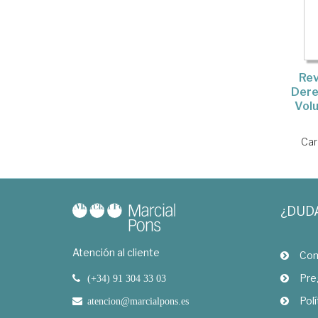
Rev
Dere
Volu
Car
¿DUD
Atención al cliente
Com
Pre
(+34) 91 304 33 03
Polí
atencion@marcialpons.es