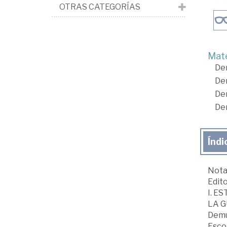
OTRAS CATEGORÍAS
Mate
De
De
De
De
Índi
Nota
Edito
I. E
LA 
Demur
Escob