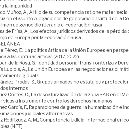
ra la impunidad
do Muñoz, A., Al filo de su competencia ratione materiae: la
cia en el asunto Alegaciones de genocidio en virtud de la C
rimen de genocidio (Ucrania c. Federación rusa)
as de Frías, A., Los efectos jurídicos derivados de la pérdid
ejo de Europa por la Federación Rusa
CELÁNEA
 Pérez, E., La política ártica de la Unión Europea en perspe
ica a las rupturas árticas (2017-2022)
an de la Rosa, G., Identidad personal transfronteriza y De
a Lupiola, A., La Unión Europea en las negociaciones climáti
ntamiento global?
ndez Pradas, S., Grupos armados no estatales y protección d
dos internos
ez Cortés, C., La desnaturalización de la zona SAR en el Me
ar vidas a instrumento contra los derechos humanos
ez García, F., Reparaciones de guerra: la humanización e in
imaciones judiciales alternativas
z Rodríguez, A. M., Competencia judicial internacional en 
ibles (NFT)