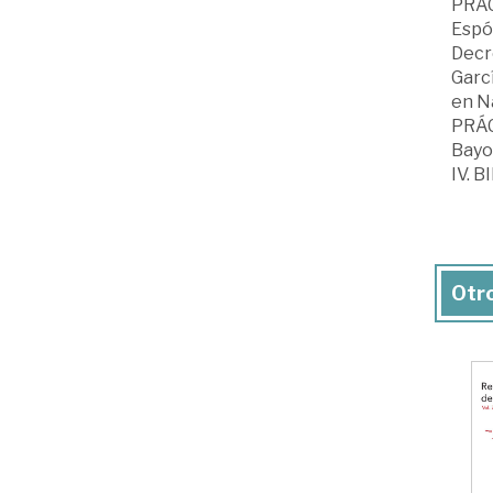
PRÁ
Espós
Decr
Garcí
en Na
PRÁ
Bayo 
IV. 
Otro