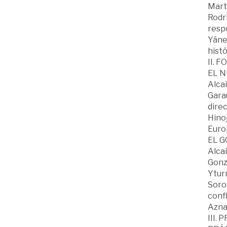
Martí
Rodrí
respo
Yánez
histó
II. 
EL 
Alcai
Garau
dire
Hinoj
Euro
EL 
Alcai
Gonzá
Yturr
Soroe
confl
Aznar
III.