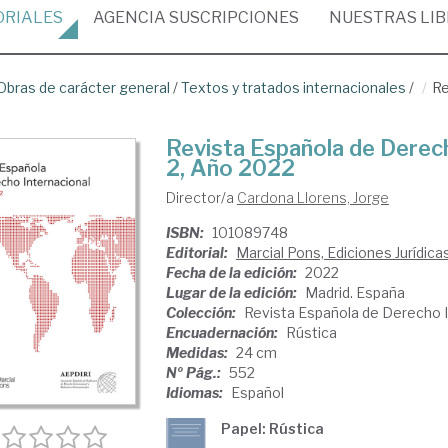
ORIALES
AGENCIA
SUSCRIPCIONES
NUESTRAS
LI
Obras de carácter general
/
Textos y tratados internacionales
/
Re
Revista Española de Derech
2, Año 2022
Director/a
Cardona Llorens, Jorge
ISBN:
101089748
Editorial:
Marcial Pons, Ediciones Jurídica
Fecha de la edición:
2022
Lugar de la edición:
Madrid. España
Colección:
Revista Española de Derecho I
Encuadernación:
Rústica
Medidas:
24 cm
Nº Pág.:
552
Idiomas:
Español
Papel: Rústica