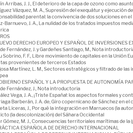
n Arribas, J. J., El deterioro de la capa de ozono como asun
guez Vázquez, M. A., Supresión del exequátur y ejecución d
nsabilidad parental: la convivencia de dos soluciones en e
-Barnuevo, J. A., La nulidad de los tratados impuestos medi
rica
FOROS
NUEVO DERECHO EUROPEO Y ESPAÑOL DE INVERSIONES 
de Fernández, J. y Gardeñes Santiago, M., Nota introductori
 Sobrino, F. F., Libre movimiento de capitales en la Unión E
ctas provenientes de terceros Estados
osa Martínez, L. M., Sectores estratégicos y filtrado de las
pea
GOBIERNO ESPAÑOL Y LA PROPUESTA DE AUTONOMÍA PA
de Fernández, J., Nota introductoria
lez Vega, J. A., ¡Triste España!: los aspectos formales y co
iaga Barberán, J. A. de, Giro copernicano de Sánchez en el 
ta Liceras, J., Por qué la integración en Marruecos (la auto
icto (la descolonización) del Sáhara Occidental
 Gómez, M. J., Consecuencias territoriales marítimas de la 
 PRÁCTICA ESPAÑOLA DE DERECHO INTERNACIONAL