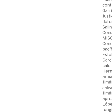
cont
Garri
Justi
del c
Salin
Cons
MIS
Conde
pacíf
Esteb
Garcí
cale
Herná
arma
Jimén
salv
Jimén
aprox
Lópe
fung