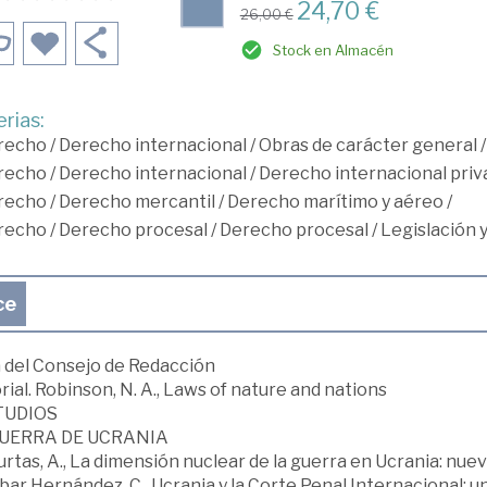
24,70 €
26,00 €
Stock en Almacén
rias:
recho
/
Derecho internacional
/
Obras de carácter general
recho
/
Derecho internacional
/
Derecho internacional priv
recho
/
Derecho mercantil
/
Derecho marítimo y aéreo
/
recho
/
Derecho procesal
/
Derecho procesal
/
Legislación y
ce
 del Consejo de Redacción
rial. Robinson, N. A., Laws of nature and nations
STUDIOS
GUERRA DE UCRANIA
tas, A., La dimensión nuclear de la guerra en Ucrania: nuev
ar Hernández, C., Ucrania y la Corte Penal Internacional: un