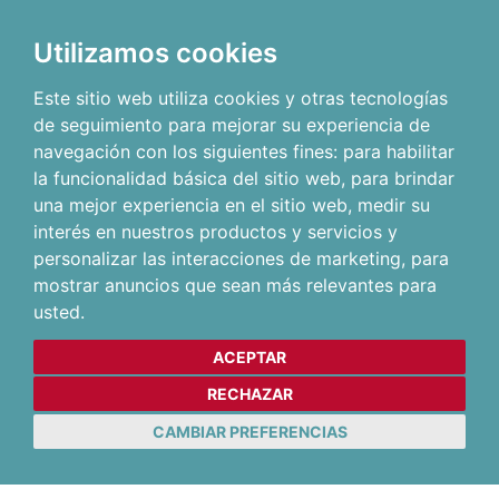
Utilizamos cookies
Este sitio web utiliza cookies y otras tecnologías
de seguimiento para mejorar su experiencia de
navegación con los siguientes fines:
para habilitar
la funcionalidad básica del sitio web
,
para brindar
una mejor experiencia en el sitio web
,
medir su
interés en nuestros productos y servicios y
personalizar las interacciones de marketing
,
para
mostrar anuncios que sean más relevantes para
usted
.
ACEPTAR
RECHAZAR
CAMBIAR PREFERENCIAS