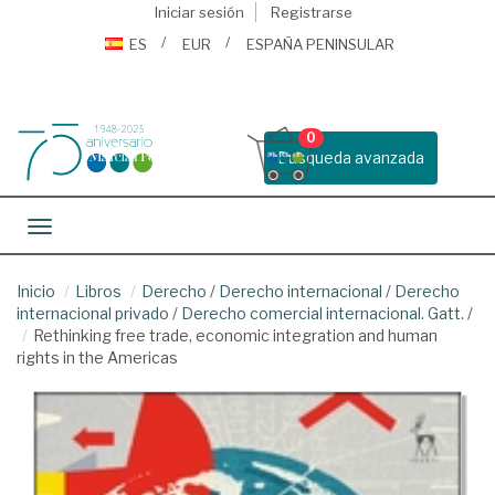
Iniciar sesión
Registrarse
ES
EUR
ESPAÑA PENINSULAR
0
Busqueda avanzada
Toggle navigation
Inicio
Libros
Derecho
/
Derecho internacional
/
Derecho
internacional privado
/
Derecho comercial internacional. Gatt.
/
Rethinking free trade, economic integration and human
rights in the Americas