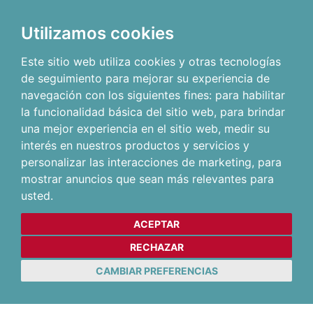
Utilizamos cookies
Este sitio web utiliza cookies y otras tecnologías
de seguimiento para mejorar su experiencia de
navegación con los siguientes fines:
para habilitar
la funcionalidad básica del sitio web
,
para brindar
una mejor experiencia en el sitio web
,
medir su
interés en nuestros productos y servicios y
personalizar las interacciones de marketing
,
para
mostrar anuncios que sean más relevantes para
usted
.
ACEPTAR
RECHAZAR
CAMBIAR PREFERENCIAS