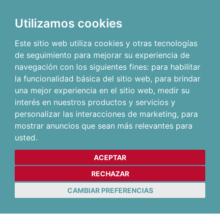
Utilizamos cookies
Este sitio web utiliza cookies y otras tecnologías
de seguimiento para mejorar su experiencia de
navegación con los siguientes fines:
para habilitar
la funcionalidad básica del sitio web
,
para brindar
una mejor experiencia en el sitio web
,
medir su
interés en nuestros productos y servicios y
personalizar las interacciones de marketing
,
para
mostrar anuncios que sean más relevantes para
usted
.
ACEPTAR
RECHAZAR
CAMBIAR PREFERENCIAS