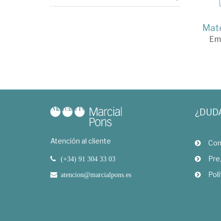
Mate
Em
¿DUD
Atención al cliente
Com
Pre
(+34) 91 304 33 03
Polí
atencion@marcialpons.es