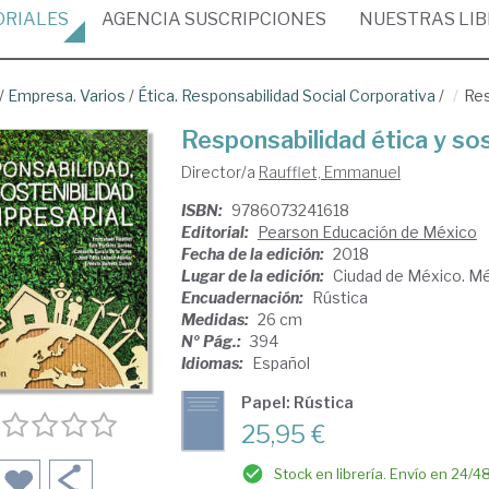
ORIALES
AGENCIA
SUSCRIPCIONES
NUESTRAS
LI
/
Empresa. Varios
/
Ética. Responsabilidad Social Corporativa
/
Res
Responsabilidad ética y sos
Director/a
Raufflet, Emmanuel
ISBN:
9786073241618
Editorial:
Pearson Educación de México
Fecha de la edición:
2018
Lugar de la edición:
Ciudad de México. M
Encuadernación:
Rústica
Medidas:
26 cm
Nº Pág.:
394
Idiomas:
Español
Papel: Rústica
25,95 €
Stock en librería. Envío en 24/4