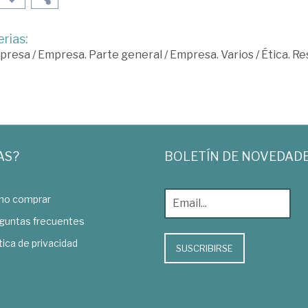
rias:
presa
/
Empresa. Parte general
/
Empresa. Varios
/
Ética. R
AS?
BOLETÍN DE NOVEDAD
o comprar
guntas frecuentes
tica de privacidad
SUSCRIBIRSE