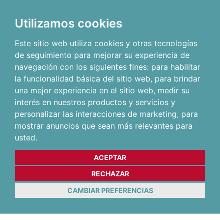
Utilizamos cookies
Este sitio web utiliza cookies y otras tecnologías
de seguimiento para mejorar su experiencia de
navegación con los siguientes fines:
para habilitar
la funcionalidad básica del sitio web
,
para brindar
una mejor experiencia en el sitio web
,
medir su
interés en nuestros productos y servicios y
personalizar las interacciones de marketing
,
para
mostrar anuncios que sean más relevantes para
usted
.
ACEPTAR
RECHAZAR
CAMBIAR PREFERENCIAS