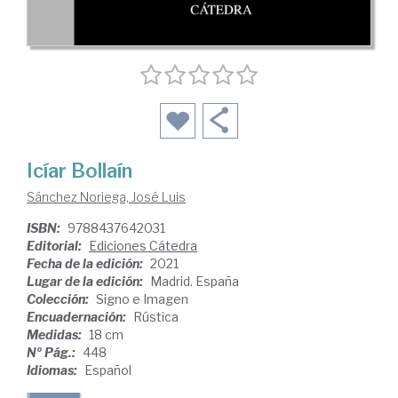
Icíar Bollaín
Sánchez Noriega, José Luis
ISBN:
9788437642031
Editorial:
Ediciones Cátedra
Fecha de la edición:
2021
Lugar de la edición:
Madrid. España
Colección:
Signo e Imagen
Encuadernación:
Rústica
Medidas:
18 cm
Nº Pág.:
448
Idiomas:
Español