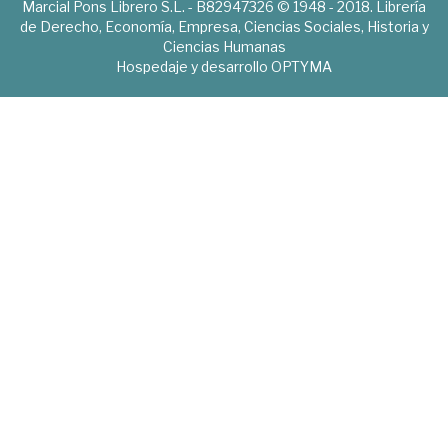
Marcial Pons Librero S.L. - B82947326 © 1948 - 2018. Librería
de Derecho, Economía, Empresa, Ciencias Sociales, Historia y
Ciencias Humanas
Hospedaje y desarrollo
OPTYMA