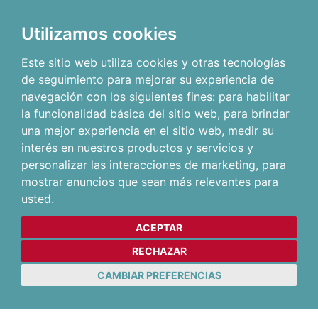
Utilizamos cookies
Este sitio web utiliza cookies y otras tecnologías
de seguimiento para mejorar su experiencia de
navegación con los siguientes fines:
para habilitar
la funcionalidad básica del sitio web
,
para brindar
una mejor experiencia en el sitio web
,
medir su
interés en nuestros productos y servicios y
personalizar las interacciones de marketing
,
para
mostrar anuncios que sean más relevantes para
usted
.
ACEPTAR
RECHAZAR
CAMBIAR PREFERENCIAS