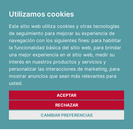
Utilizamos cookies
Este sitio web utiliza cookies y otras tecnologías
de seguimiento para mejorar su experiencia de
navegación con los siguientes fines:
para habilitar
la funcionalidad básica del sitio web
,
para brindar
una mejor experiencia en el sitio web
,
medir su
interés en nuestros productos y servicios y
personalizar las interacciones de marketing
,
para
mostrar anuncios que sean más relevantes para
usted
.
ACEPTAR
RECHAZAR
CAMBIAR PREFERENCIAS