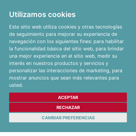
Utilizamos cookies
Este sitio web utiliza cookies y otras tecnologías
de seguimiento para mejorar su experiencia de
navegación con los siguientes fines:
para habilitar
la funcionalidad básica del sitio web
,
para brindar
una mejor experiencia en el sitio web
,
medir su
interés en nuestros productos y servicios y
personalizar las interacciones de marketing
,
para
mostrar anuncios que sean más relevantes para
usted
.
ACEPTAR
RECHAZAR
CAMBIAR PREFERENCIAS