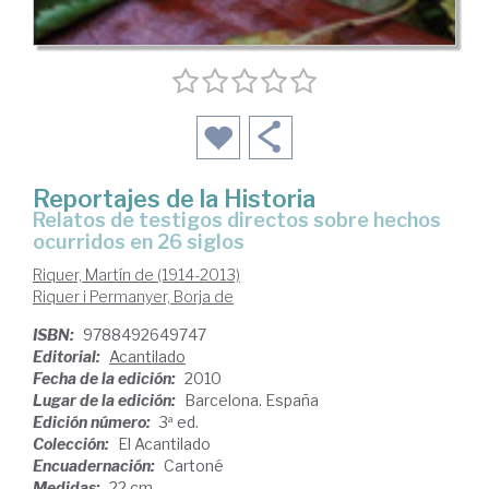
Reportajes de la Historia
relatos de testigos directos sobre hechos
ocurridos en 26 siglos
Riquer, Martín de (1914-2013)
Riquer i Permanyer, Borja de
ISBN:
9788492649747
Editorial:
Acantilado
Fecha de la edición:
2010
Lugar de la edición:
Barcelona. España
Edición número:
3ª ed.
Colección:
El Acantilado
Encuadernación:
Cartoné
Medidas:
22 cm