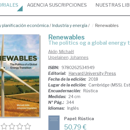
ORIALES
AGENCIA
SUSCRIPCIONES
NUESTRAS
LI
 planificación económica
/
Industria y energía
/
Renewables
Renewables
the politics og a global energy 
Aklin, Michaël
Urpelainen, Johannes
ISBN:
9780262534949
Editorial:
Harvard University Press
Fecha de la edición:
2018
Lugar de la edición:
Cambridge (MSS). Es
Encuadernación:
Rústica
Medidas:
24 cm
Nº Pág.:
344
Idiomas:
Inglés
Papel: Rústica
50,79 €