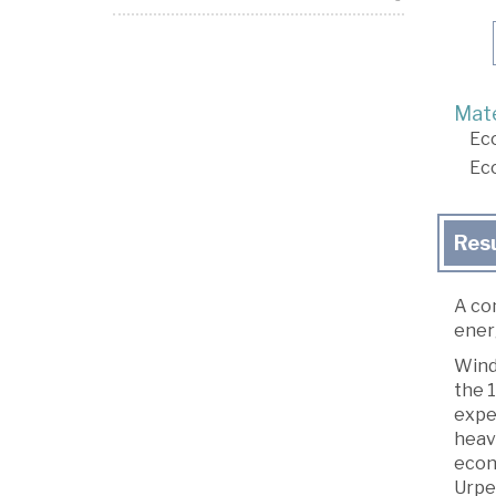
Mate
Ec
Ec
Res
A co
energ
Wind
the 1
expe
heavi
econ
Urpel