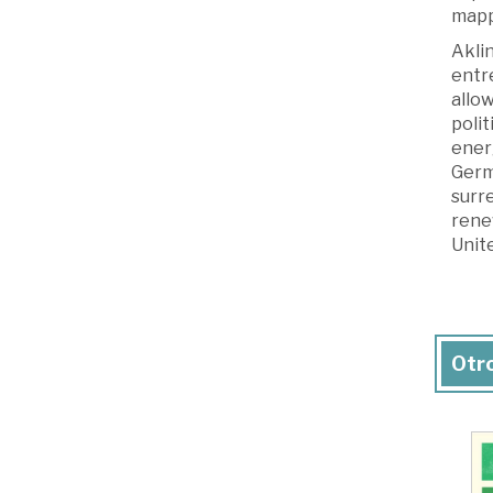
mappi
Aklin
entre
allo
polit
energ
Germa
surr
renew
Unite
Otro