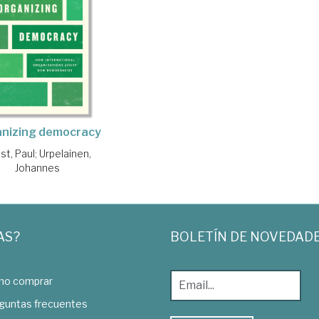
nizing democracy
st, Paul
;
Urpelainen,
Johannes
AS?
BOLETÍN DE NOVEDAD
o comprar
guntas frecuentes