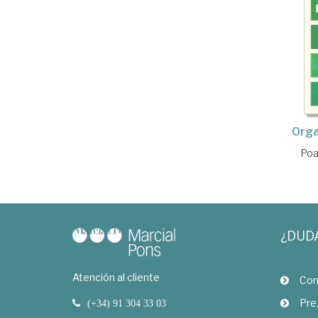
Orga
Poa
¿DUD
Atención al cliente
Com
Pre
(+34) 91 304 33 03