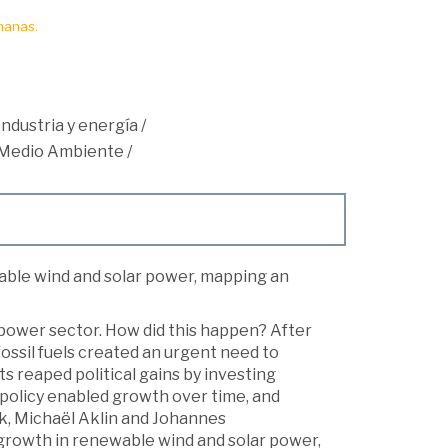
manas.
Industria y energía
/
Medio Ambiente
/
wable wind and solar power, mapping an
power sector. How did this happen? After
fossil fuels created an urgent need to
 reaped political gains by investing
c policy enabled growth over time, and
ok, Michaël Aklin and Johannes
 growth in renewable wind and solar power,