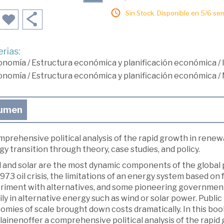
Sin Stock. Disponible en 5/6 se
rias:
onomía
/
Estructura económica y planificación económica
/
onomía
/
Estructura económica y planificación económica
/
umen
mprehensive political analysis of the rapid growth in rene
y transition through theory, case studies, and policy.
 and solar are the most dynamic components of the global 
973 oil crisis, the limitations of an energy system based on 
riment with alternatives, and some pioneering governments
ly in alternative energy such as wind or solar power. Publi
omies of scale brought down costs dramatically. In this bo
ainenoffer a comprehensive political analysis of the rapid