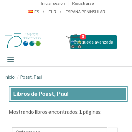
Iniciar sesión
Registrarse
ES
EUR
ESPAÑA PENINSULAR
0
Busqueda avanzada
Toggle navigation
Inicio
Poast, Paul
Libros de Poast, Paul
Libros
de
Mostrando
libros encontrados.
1
páginas.
Poast,
Paul