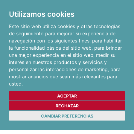
Utilizamos cookies
Este sitio web utiliza cookies y otras tecnologías
de seguimiento para mejorar su experiencia de
navegación con los siguientes fines:
para habilitar
la funcionalidad básica del sitio web
,
para brindar
una mejor experiencia en el sitio web
,
medir su
interés en nuestros productos y servicios y
personalizar las interacciones de marketing
,
para
mostrar anuncios que sean más relevantes para
usted
.
ACEPTAR
RECHAZAR
CAMBIAR PREFERENCIAS