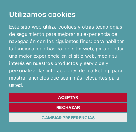
Utilizamos cookies
Este sitio web utiliza cookies y otras tecnologías
de seguimiento para mejorar su experiencia de
navegación con los siguientes fines:
para habilitar
la funcionalidad básica del sitio web
,
para brindar
una mejor experiencia en el sitio web
,
medir su
interés en nuestros productos y servicios y
personalizar las interacciones de marketing
,
para
mostrar anuncios que sean más relevantes para
usted
.
ACEPTAR
RECHAZAR
CAMBIAR PREFERENCIAS