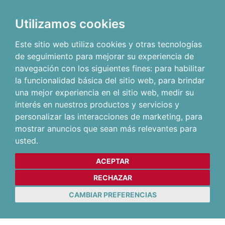
Utilizamos cookies
Este sitio web utiliza cookies y otras tecnologías
de seguimiento para mejorar su experiencia de
navegación con los siguientes fines:
para habilitar
la funcionalidad básica del sitio web
,
para brindar
una mejor experiencia en el sitio web
,
medir su
interés en nuestros productos y servicios y
personalizar las interacciones de marketing
,
para
mostrar anuncios que sean más relevantes para
usted
.
ACEPTAR
RECHAZAR
CAMBIAR PREFERENCIAS