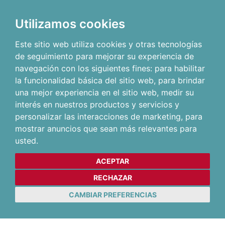
Utilizamos cookies
Este sitio web utiliza cookies y otras tecnologías
de seguimiento para mejorar su experiencia de
navegación con los siguientes fines:
para habilitar
la funcionalidad básica del sitio web
,
para brindar
una mejor experiencia en el sitio web
,
medir su
interés en nuestros productos y servicios y
personalizar las interacciones de marketing
,
para
mostrar anuncios que sean más relevantes para
usted
.
ACEPTAR
RECHAZAR
CAMBIAR PREFERENCIAS