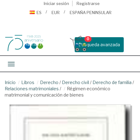
Iniciar sesión
Registrarse
ES
EUR
ESPAÑA PENINSULAR
0
Busqueda avanzada
Toggle navigation
Inicio
Libros
Derecho
/
Derecho civil
/
Derecho de familia
/
Relaciones matrimoniales
/
Régimen económico
matrimonial y comunicación de bienes