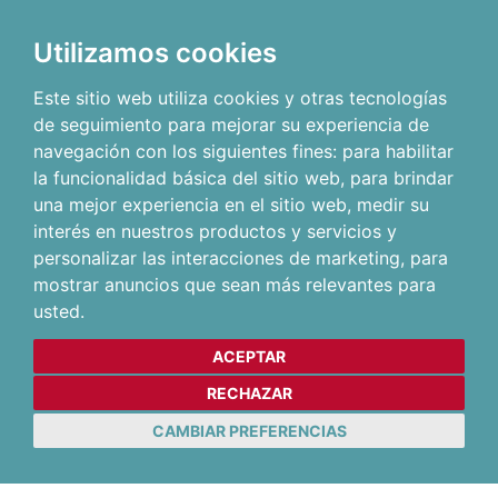
Utilizamos cookies
Este sitio web utiliza cookies y otras tecnologías
de seguimiento para mejorar su experiencia de
navegación con los siguientes fines:
para habilitar
la funcionalidad básica del sitio web
,
para brindar
una mejor experiencia en el sitio web
,
medir su
interés en nuestros productos y servicios y
personalizar las interacciones de marketing
,
para
mostrar anuncios que sean más relevantes para
usted
.
ACEPTAR
RECHAZAR
CAMBIAR PREFERENCIAS