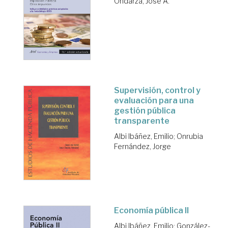
Ondarza, José A.
Supervisión, control y
evaluación para una
gestión pública
transparente
Albi Ibáñez, Emilio
;
Onrubia
Fernández, Jorge
Economía pública II
Albi Ibáñez, Emilio
;
González-