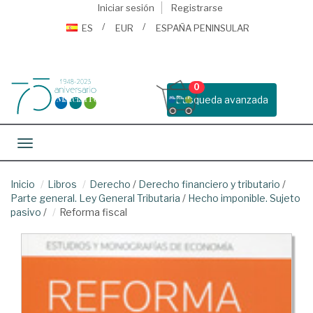
Iniciar sesión
Registrarse
ES
EUR
ESPAÑA PENINSULAR
0
Busqueda avanzada
Toggle navigation
Inicio
Libros
Derecho
/
Derecho financiero y tributario
/
Parte general. Ley General Tributaria
/
Hecho imponible. Sujeto
pasivo
/
Reforma fiscal