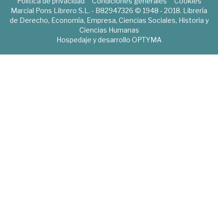
Política de privacidad
Condiciones generales
Cookies
Marcial Pons Librero S.L. - B82947326 © 1948 - 2018. Librería
de Derecho, Economía, Empresa, Ciencias Sociales, Historia y
Ciencias Humanas
Hospedaje y desarrollo
OPTYMA