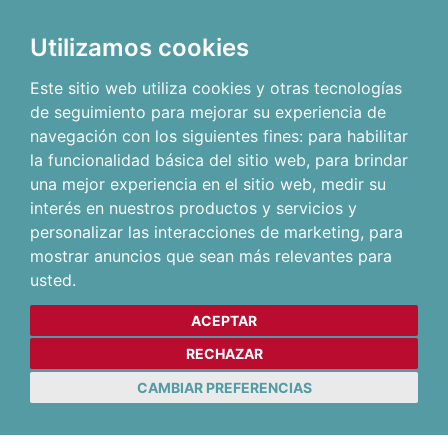
Utilizamos cookies
Este sitio web utiliza cookies y otras tecnologías
de seguimiento para mejorar su experiencia de
navegación con los siguientes fines:
para habilitar
la funcionalidad básica del sitio web
,
para brindar
una mejor experiencia en el sitio web
,
medir su
interés en nuestros productos y servicios y
personalizar las interacciones de marketing
,
para
mostrar anuncios que sean más relevantes para
usted
.
ACEPTAR
RECHAZAR
CAMBIAR PREFERENCIAS