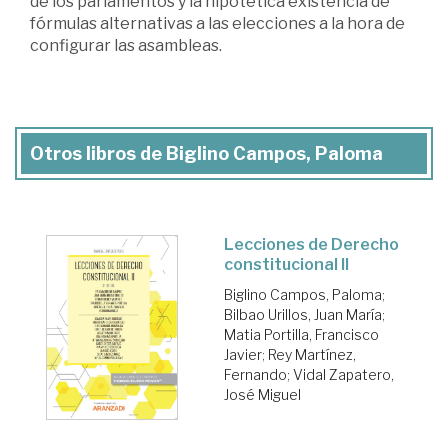
de los parlamentos y la hipotética existencia de
fórmulas alternativas a las elecciones a la hora de
configurar las asambleas.
Otros libros de Biglino Campos, Paloma
Lecciones de Derecho
constitucional II
Biglino Campos, Paloma
;
Bilbao Urillos, Juan María
;
Matia Portilla, Francisco
Javier
;
Rey Martínez,
Fernando
;
Vidal Zapatero,
José Miguel