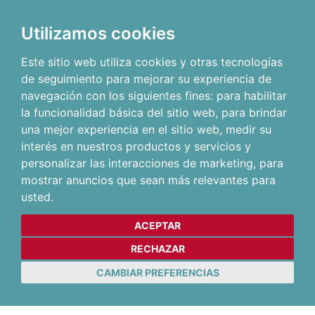
Utilizamos cookies
Este sitio web utiliza cookies y otras tecnologías
de seguimiento para mejorar su experiencia de
navegación con los siguientes fines:
para habilitar
la funcionalidad básica del sitio web
,
para brindar
una mejor experiencia en el sitio web
,
medir su
interés en nuestros productos y servicios y
personalizar las interacciones de marketing
,
para
mostrar anuncios que sean más relevantes para
usted
.
ACEPTAR
RECHAZAR
CAMBIAR PREFERENCIAS