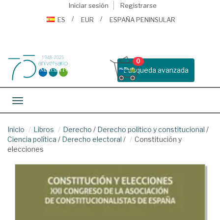
Iniciar sesión
Registrarse
ES
EUR
ESPAÑA PENINSULAR
0
Busqueda avanzada
Toggle navigation
Inicio
Libros
Derecho
/
Derecho político y constitucional
/
Ciencia política
/
Derecho electoral
/
Constitución y
elecciones