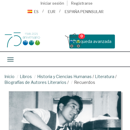
Iniciar sesión
Registrarse
ES
EUR
ESPAÑA PENINSULAR
0
Busqueda avanzada
Toggle navigation
Inicio
Libros
Historia y Ciencias Humanas
/
Literatura
/
Biografías de Autores Literarios
/
Recuerdos