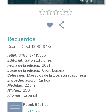
Recuerdos
Osamu, Dazai (1909-1948)
ISBN:
9788417419936
Editorial:
Satori Ediciones
Fecha de la edición:
2021
Lugar de la edición:
Gijón. España
Colección:
Maestros de la Literatura Japonesa
Encuadernación:
Rústica
Medidas:
22 cm
Nº Pág.:
250
Idiomas:
Español
Papel: Rústica
19,00 €