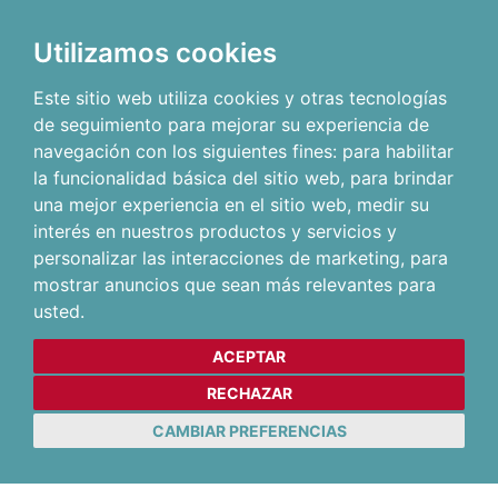
Utilizamos cookies
Este sitio web utiliza cookies y otras tecnologías
de seguimiento para mejorar su experiencia de
navegación con los siguientes fines:
para habilitar
la funcionalidad básica del sitio web
,
para brindar
una mejor experiencia en el sitio web
,
medir su
interés en nuestros productos y servicios y
personalizar las interacciones de marketing
,
para
mostrar anuncios que sean más relevantes para
usted
.
ACEPTAR
RECHAZAR
CAMBIAR PREFERENCIAS