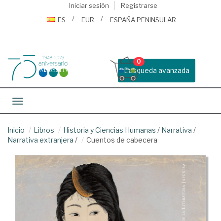
Iniciar sesión
Registrarse
ES
EUR
ESPAÑA PENINSULAR
0
Busqueda avanzada
Toggle navigation
Inicio
Libros
Historia y Ciencias Humanas
/
Narrativa
/
Narrativa extranjera
/
Cuentos de cabecera