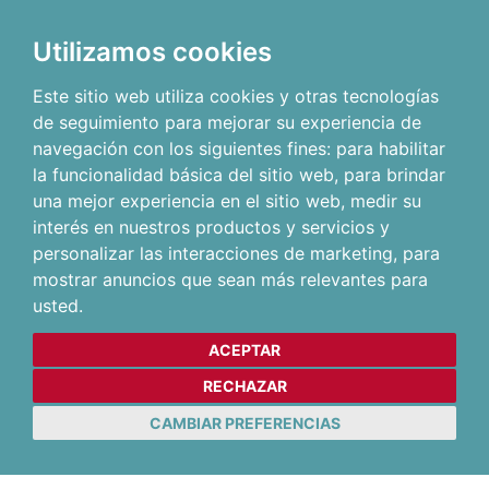
Utilizamos cookies
Este sitio web utiliza cookies y otras tecnologías
de seguimiento para mejorar su experiencia de
navegación con los siguientes fines:
para habilitar
la funcionalidad básica del sitio web
,
para brindar
una mejor experiencia en el sitio web
,
medir su
interés en nuestros productos y servicios y
personalizar las interacciones de marketing
,
para
mostrar anuncios que sean más relevantes para
usted
.
ACEPTAR
RECHAZAR
CAMBIAR PREFERENCIAS