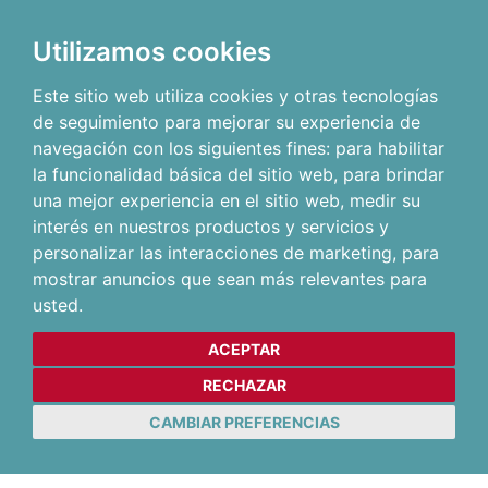
Utilizamos cookies
Este sitio web utiliza cookies y otras tecnologías
de seguimiento para mejorar su experiencia de
navegación con los siguientes fines:
para habilitar
la funcionalidad básica del sitio web
,
para brindar
una mejor experiencia en el sitio web
,
medir su
interés en nuestros productos y servicios y
personalizar las interacciones de marketing
,
para
mostrar anuncios que sean más relevantes para
usted
.
ACEPTAR
RECHAZAR
CAMBIAR PREFERENCIAS