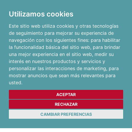
Utilizamos cookies
Este sitio web utiliza cookies y otras tecnologías
de seguimiento para mejorar su experiencia de
navegación con los siguientes fines:
para habilitar
la funcionalidad básica del sitio web
,
para brindar
una mejor experiencia en el sitio web
,
medir su
interés en nuestros productos y servicios y
personalizar las interacciones de marketing
,
para
mostrar anuncios que sean más relevantes para
usted
.
ACEPTAR
RECHAZAR
CAMBIAR PREFERENCIAS