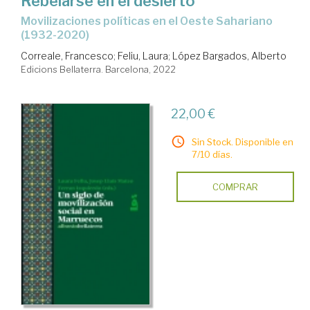
Rebelarse en el desierto
movilizaciones políticas en el Oeste Sahariano
(1932-2020)
Correale, Francesco
;
Feliu, Laura
;
López Bargados, Alberto
Edicions Bellaterra. Barcelona, 2022
22,00 €
Sin Stock. Disponible en
7/10 días.
COMPRAR