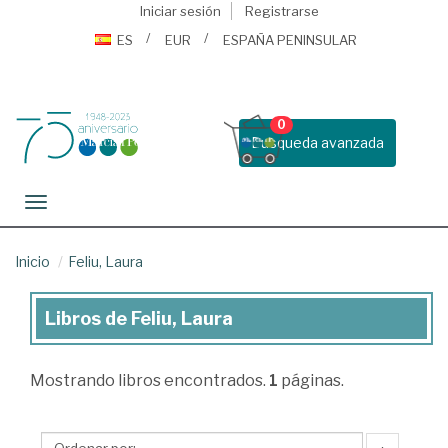
Iniciar sesión
Registrarse
ES
EUR
ESPAÑA PENINSULAR
0
Busqueda avanzada
Toggle navigation
Inicio
Feliu, Laura
Libros de Feliu, Laura
Libros
de
Mostrando
libros encontrados.
1
páginas.
Feliu,
Laura