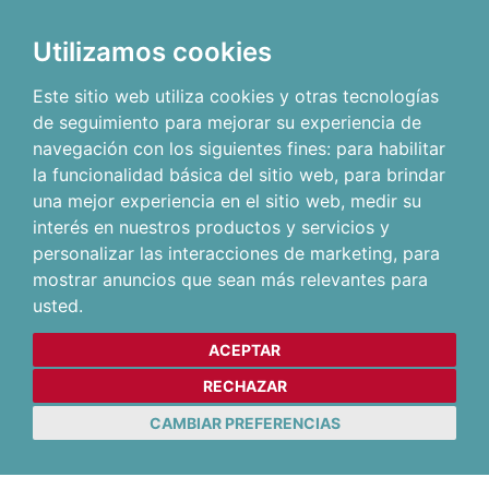
Utilizamos cookies
Este sitio web utiliza cookies y otras tecnologías
de seguimiento para mejorar su experiencia de
navegación con los siguientes fines:
para habilitar
la funcionalidad básica del sitio web
,
para brindar
una mejor experiencia en el sitio web
,
medir su
interés en nuestros productos y servicios y
personalizar las interacciones de marketing
,
para
mostrar anuncios que sean más relevantes para
usted
.
ACEPTAR
RECHAZAR
CAMBIAR PREFERENCIAS