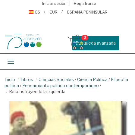
Iniciar sesión
Registrarse
ES
EUR
ESPAÑA PENINSULAR
0
Busqueda avanzada
Toggle navigation
Inicio
Libros
Ciencias Sociales
/
Ciencia Política
/
Filosofía
política
/
Pensamiento político contemporáneo
/
Reconstruyendo la izquierda