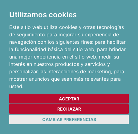
Utilizamos cookies
Este sitio web utiliza cookies y otras tecnologías
de seguimiento para mejorar su experiencia de
navegación con los siguientes fines:
para habilitar
la funcionalidad básica del sitio web
,
para brindar
una mejor experiencia en el sitio web
,
medir su
interés en nuestros productos y servicios y
personalizar las interacciones de marketing
,
para
mostrar anuncios que sean más relevantes para
usted
.
ACEPTAR
RECHAZAR
CAMBIAR PREFERENCIAS