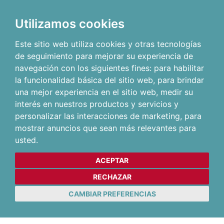
Utilizamos cookies
Este sitio web utiliza cookies y otras tecnologías
de seguimiento para mejorar su experiencia de
navegación con los siguientes fines:
para habilitar
la funcionalidad básica del sitio web
,
para brindar
una mejor experiencia en el sitio web
,
medir su
interés en nuestros productos y servicios y
personalizar las interacciones de marketing
,
para
mostrar anuncios que sean más relevantes para
usted
.
ACEPTAR
RECHAZAR
CAMBIAR PREFERENCIAS