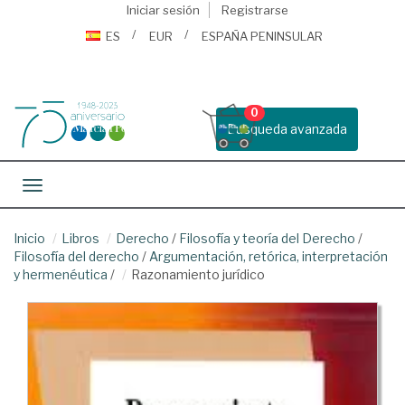
Iniciar sesión
Registrarse
ES
EUR
ESPAÑA PENINSULAR
0
Busqueda avanzada
Toggle navigation
Inicio
Libros
Derecho
/
Filosofía y teoría del Derecho
/
Filosofía del derecho
/
Argumentación, retórica, interpretación
y hermenéutica
/
Razonamiento jurídico