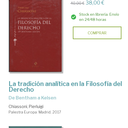
38,00 €
40,00 €
Stock en librería. Envío
en 24/48 horas
COMPRAR
La tradición analítica en la Filosofía del
Derecho
de Bentham a Kelsen
Chiassoni, Pierluigi
Palestra Europa. Madrid, 2017