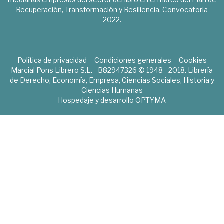
Recuperación, Transformación y Resiliencia. Convocatoria
2022.
Política de privacidad
Condiciones generales
Cookies
Marcial Pons Librero S.L. - B82947326 © 1948 - 2018. Librería
de Derecho, Economía, Empresa, Ciencias Sociales, Historia y
Ciencias Humanas
Hospedaje y desarrollo
OPTYMA