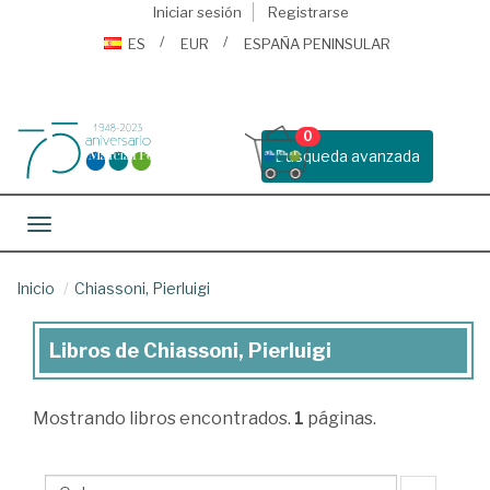
Iniciar sesión
Registrarse
ES
EUR
ESPAÑA PENINSULAR
0
Busqueda avanzada
Toggle navigation
Inicio
Chiassoni, Pierluigi
Libros de Chiassoni, Pierluigi
Libros
de
Mostrando
libros encontrados.
1
páginas.
Chiassoni,
Pierluigi