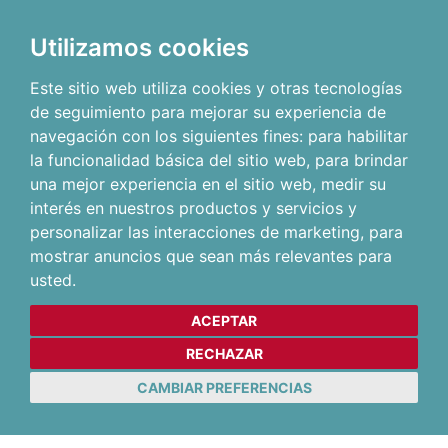
Utilizamos cookies
Este sitio web utiliza cookies y otras tecnologías
de seguimiento para mejorar su experiencia de
navegación con los siguientes fines:
para habilitar
la funcionalidad básica del sitio web
,
para brindar
una mejor experiencia en el sitio web
,
medir su
interés en nuestros productos y servicios y
personalizar las interacciones de marketing
,
para
mostrar anuncios que sean más relevantes para
usted
.
ACEPTAR
RECHAZAR
CAMBIAR PREFERENCIAS