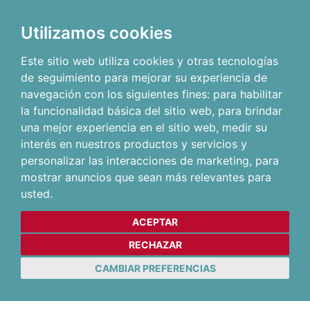
Utilizamos cookies
Este sitio web utiliza cookies y otras tecnologías
de seguimiento para mejorar su experiencia de
navegación con los siguientes fines:
para habilitar
la funcionalidad básica del sitio web
,
para brindar
una mejor experiencia en el sitio web
,
medir su
interés en nuestros productos y servicios y
personalizar las interacciones de marketing
,
para
mostrar anuncios que sean más relevantes para
usted
.
ACEPTAR
RECHAZAR
CAMBIAR PREFERENCIAS