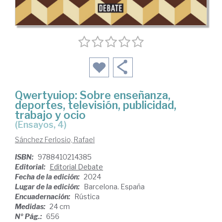
Qwertyuiop: Sobre enseñanza,
deportes, televisión, publicidad,
trabajo y ocio
(Ensayos, 4)
Sánchez Ferlosio, Rafael
ISBN:
9788410214385
Editorial:
Editorial Debate
Fecha de la edición:
2024
Lugar de la edición:
Barcelona. España
Encuadernación:
Rústica
Medidas:
24 cm
Nº Pág.:
656