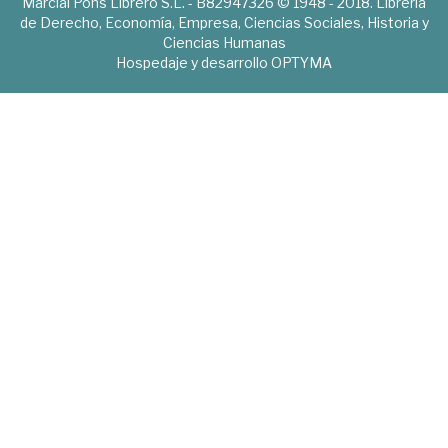
Marcial Pons Librero S.L. - B82947326 © 1948 - 2018. Librería
de Derecho, Economía, Empresa, Ciencias Sociales, Historia y
Ciencias Humanas
Hospedaje y desarrollo
OPTYMA