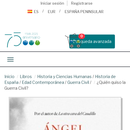
Iniciar sesión
Registrarse
ES
EUR
ESPAÑA PENINSULAR
0
Busqueda avanzada
Toggle navigation
Inicio
Libros
Historia y Ciencias Humanas
/
Historia de
España
/
Edad Contemporánea
/
Guerra Civil
/
¿Quién quiso la
Guerra Civil?