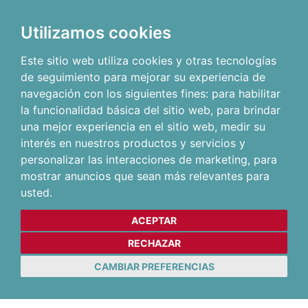
Utilizamos cookies
Este sitio web utiliza cookies y otras tecnologías
de seguimiento para mejorar su experiencia de
navegación con los siguientes fines:
para habilitar
la funcionalidad básica del sitio web
,
para brindar
una mejor experiencia en el sitio web
,
medir su
interés en nuestros productos y servicios y
personalizar las interacciones de marketing
,
para
mostrar anuncios que sean más relevantes para
usted
.
ACEPTAR
RECHAZAR
CAMBIAR PREFERENCIAS