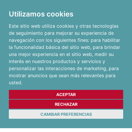
Utilizamos cookies
Este sitio web utiliza cookies y otras tecnologías
de seguimiento para mejorar su experiencia de
navegación con los siguientes fines:
para habilitar
la funcionalidad básica del sitio web
,
para brindar
una mejor experiencia en el sitio web
,
medir su
interés en nuestros productos y servicios y
personalizar las interacciones de marketing
,
para
mostrar anuncios que sean más relevantes para
usted
.
ACEPTAR
RECHAZAR
CAMBIAR PREFERENCIAS