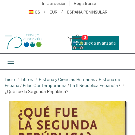
Iniciar sesión
Registrarse
ES
EUR
ESPAÑA PENINSULAR
0
Busqueda avanzada
Toggle navigation
Inicio
Libros
Historia y Ciencias Humanas
/
Historia de
España
/
Edad Contemporánea
/
La II República Española
/
¿Qué fue la Segunda República?