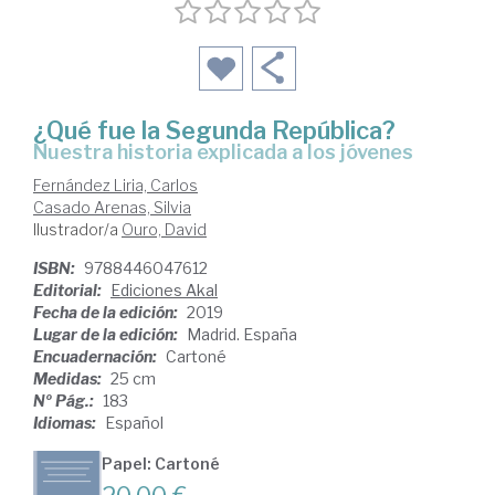
¿Qué fue la Segunda República?
nuestra historia explicada a los jóvenes
Fernández Liria, Carlos
Casado Arenas, Silvia
Ilustrador/a
Ouro, David
ISBN:
9788446047612
Editorial:
Ediciones Akal
Fecha de la edición:
2019
Lugar de la edición:
Madrid. España
Encuadernación:
Cartoné
Medidas:
25 cm
Nº Pág.:
183
Idiomas:
Español
Papel: Cartoné