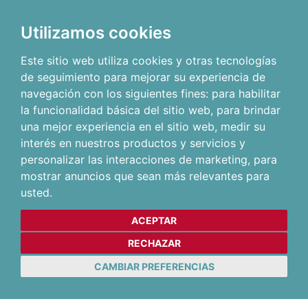
Utilizamos cookies
Este sitio web utiliza cookies y otras tecnologías
de seguimiento para mejorar su experiencia de
navegación con los siguientes fines:
para habilitar
la funcionalidad básica del sitio web
,
para brindar
una mejor experiencia en el sitio web
,
medir su
interés en nuestros productos y servicios y
personalizar las interacciones de marketing
,
para
mostrar anuncios que sean más relevantes para
usted
.
ACEPTAR
RECHAZAR
CAMBIAR PREFERENCIAS