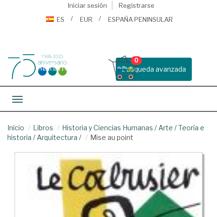
Iniciar sesión
Registrarse
ES
EUR
ESPAÑA PENINSULAR
0
Busqueda avanzada
Toggle navigation
Inicio
Libros
Historia y Ciencias Humanas
/
Arte
/
Teoría e
historia
/
Arquitectura
/
Mise au point