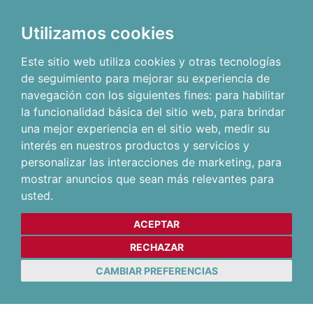
Utilizamos cookies
Este sitio web utiliza cookies y otras tecnologías
de seguimiento para mejorar su experiencia de
navegación con los siguientes fines:
para habilitar
la funcionalidad básica del sitio web
,
para brindar
una mejor experiencia en el sitio web
,
medir su
interés en nuestros productos y servicios y
personalizar las interacciones de marketing
,
para
mostrar anuncios que sean más relevantes para
usted
.
ACEPTAR
RECHAZAR
CAMBIAR PREFERENCIAS