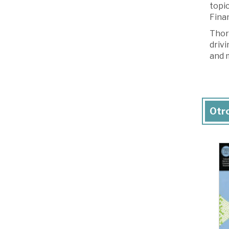
topic
Finan
Thoro
drivi
and 
Otro