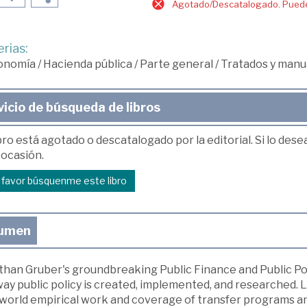
Agotado/Descatalogado. Puede 
rias:
onomía
/
Hacienda pública
/
Parte general
/
Tratados y manu
vicio de búsqueda de libros
bro está agotado o descatalogado por la editorial. Si lo des
 ocasión.
r favor búsquenme este libro
umen
han Gruber's groundbreaking Public Finance and Public Poli
ay public policy is created, implemented, and researched. Li
world empirical work and coverage of transfer programs and