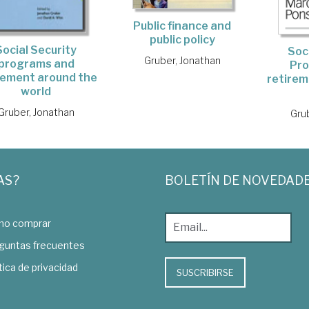
Public finance and
public policy
Social Security
Soc
Gruber, Jonathan
programs and
Pr
rement around the
retirem
world
Gruber, Jonathan
Gru
AS?
BOLETÍN DE NOVEDAD
o comprar
guntas frecuentes
tica de privacidad
SUSCRIBIRSE