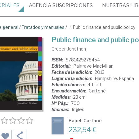
ORIALES
AGENCIA
SUSCRIPCIONES
NUESTRAS
LI
e general
/
Tratados y manuales
/
Public finance and public policy
Public finance and public po
Gruber, Jonathan
ISBN:
9781429278454
Editorial:
Palgrave MacMillan
Fecha de la edición:
2013
Lugar de la edición:
Hampshire. España
Edición número:
4th ed.
Encuadernación:
Cartoné
Medidas:
23 cm
Nº Pág.:
700
Idiomas:
Inglés
Papel: Cartoné
232,54 €