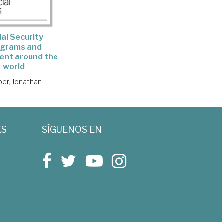
ial Security
ograms and
ent around the
world
ber, Jonathan
ES
SÍGUENOS EN