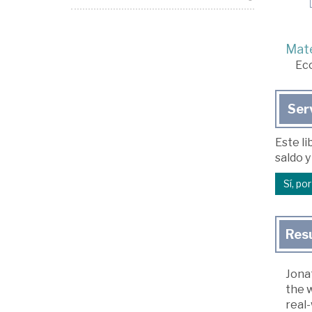
Mate
Ec
Ser
Este li
saldo y
Sí, po
Res
Jonat
the w
real-