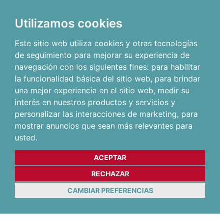
Utilizamos cookies
Este sitio web utiliza cookies y otras tecnologías
de seguimiento para mejorar su experiencia de
navegación con los siguientes fines:
para habilitar
la funcionalidad básica del sitio web
,
para brindar
una mejor experiencia en el sitio web
,
medir su
interés en nuestros productos y servicios y
personalizar las interacciones de marketing
,
para
mostrar anuncios que sean más relevantes para
usted
.
ACEPTAR
RECHAZAR
CAMBIAR PREFERENCIAS