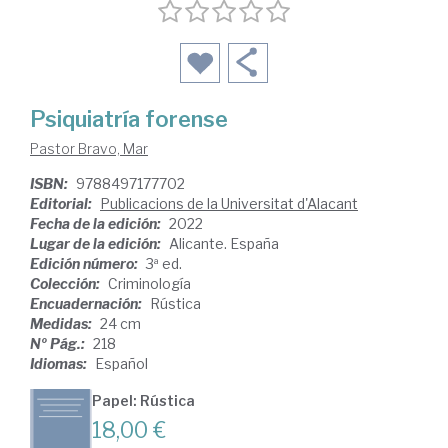
Psiquiatría forense
Pastor Bravo, Mar
ISBN:
9788497177702
Editorial:
Publicacions de la Universitat d'Alacant
Fecha de la edición:
2022
Lugar de la edición:
Alicante. España
Edición número:
3ª ed.
Colección:
Criminología
Encuadernación:
Rústica
Medidas:
24 cm
Nº Pág.:
218
Idiomas:
Español
Papel: Rústica
18,00 €