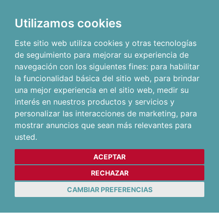
Utilizamos cookies
Este sitio web utiliza cookies y otras tecnologías
de seguimiento para mejorar su experiencia de
navegación con los siguientes fines:
para habilitar
la funcionalidad básica del sitio web
,
para brindar
una mejor experiencia en el sitio web
,
medir su
interés en nuestros productos y servicios y
personalizar las interacciones de marketing
,
para
mostrar anuncios que sean más relevantes para
usted
.
ACEPTAR
RECHAZAR
CAMBIAR PREFERENCIAS