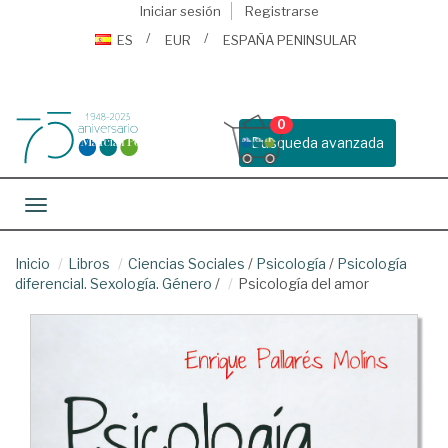
Iniciar sesión
Registrarse
ES
EUR
ESPAÑA PENINSULAR
0
Busqueda avanzada
Toggle navigation
Inicio
Libros
Ciencias Sociales
/
Psicología
/
Psicología
diferencial. Sexología. Género
/
Psicología del amor