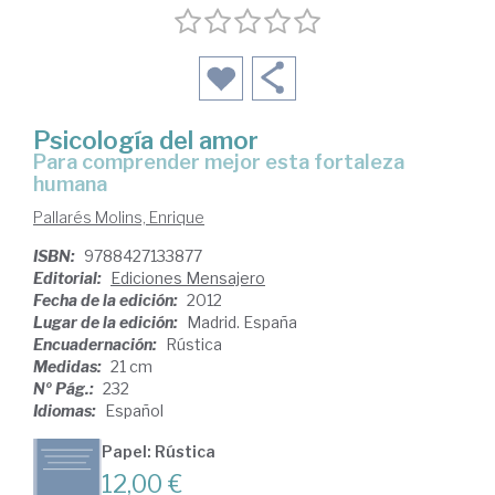
Psicología del amor
para comprender mejor esta fortaleza
humana
Pallarés Molins, Enrique
ISBN:
9788427133877
Editorial:
Ediciones Mensajero
Fecha de la edición:
2012
Lugar de la edición:
Madrid. España
Encuadernación:
Rústica
Medidas:
21 cm
Nº Pág.:
232
Idiomas:
Español
Papel: Rústica
12,00 €