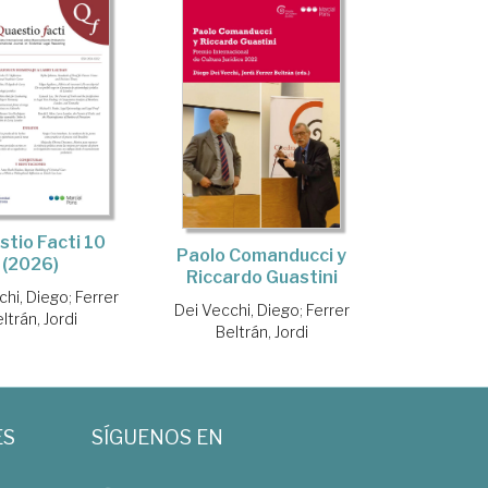
tio Facti 10
Paolo Comanducci y
(2026)
Riccardo Guastini
chi, Diego
;
Ferrer
Dei Vecchi, Diego
;
Ferrer
ltrán, Jordi
Beltrán, Jordi
ES
SÍGUENOS EN