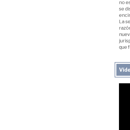
no es
se di
encim
La se
razón
nuevo
juri
que f
Víd