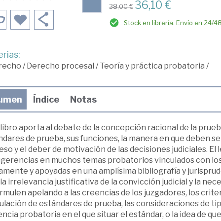
36,10 €
38,00 €
Stock en librería. Envío en 24/4
rias:
recho
/
Derecho procesal
/
Teoría y práctica probatoria
/
umen
Índice
Notas
libro aporta al debate de la concepción racional de la prueb
dares de prueba, sus funciones, la manera en que deben ser
so y el deber de motivación de las decisiones judiciales. El
ugerencias en muchos temas probatorios vinculados con lo
amente y apoyadas en una amplísima bibliografía y jurisprud
 la irrelevancia justificativa de la convicción judicial y la 
rmulen apelando a las creencias de los juzgadores, los cri
lación de estándares de prueba, las consideraciones de tipo
ncia probatoria en el que situar el estándar, o la idea de qu