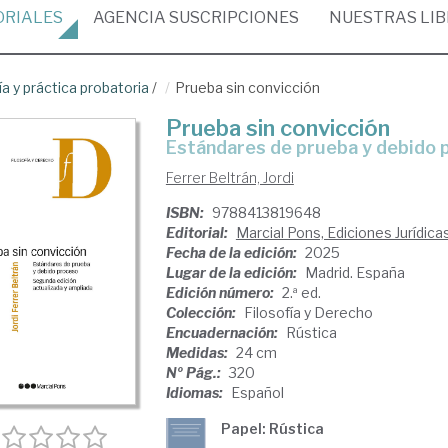
ORIALES
AGENCIA
SUSCRIPCIONES
NUESTRAS
LI
ía y práctica probatoria
/
Prueba sin convicción
Prueba sin convicción
estándares de prueba y debido
Ferrer Beltrán, Jordi
ISBN:
9788413819648
Editorial:
Marcial Pons, Ediciones Jurídica
Fecha de la edición:
2025
Lugar de la edición:
Madrid. España
Edición número:
2.ª ed.
Colección:
Filosofía y Derecho
Encuadernación:
Rústica
Medidas:
24 cm
Nº Pág.:
320
Idiomas:
Español
Papel: Rústica