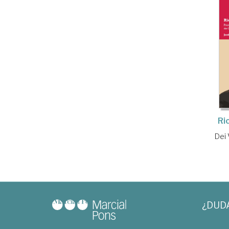
Ri
Dei 
¿DUD