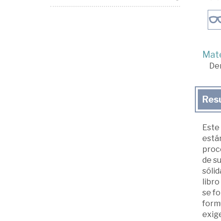
Mate
De
Res
Este 
están
proce
de s
sólid
libro
se fo
formu
exige