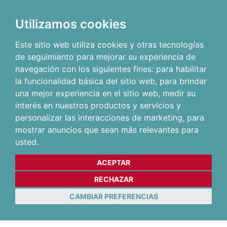
Utilizamos cookies
Este sitio web utiliza cookies y otras tecnologías
de seguimiento para mejorar su experiencia de
navegación con los siguientes fines:
para habilitar
la funcionalidad básica del sitio web
,
para brindar
una mejor experiencia en el sitio web
,
medir su
interés en nuestros productos y servicios y
personalizar las interacciones de marketing
,
para
mostrar anuncios que sean más relevantes para
usted
.
ACEPTAR
RECHAZAR
CAMBIAR PREFERENCIAS