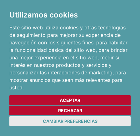
Utilizamos cookies
Este sitio web utiliza cookies y otras tecnologías
de seguimiento para mejorar su experiencia de
navegación con los siguientes fines:
para habilitar
la funcionalidad básica del sitio web
,
para brindar
una mejor experiencia en el sitio web
,
medir su
interés en nuestros productos y servicios y
personalizar las interacciones de marketing
,
para
mostrar anuncios que sean más relevantes para
usted
.
ACEPTAR
RECHAZAR
CAMBIAR PREFERENCIAS