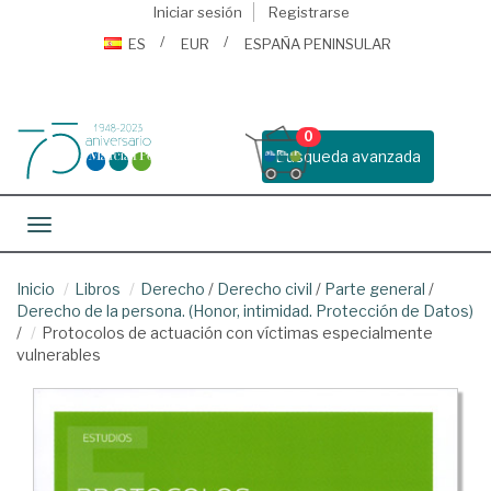
Iniciar sesión
Registrarse
ES
EUR
ESPAÑA PENINSULAR
0
Busqueda avanzada
Toggle navigation
Inicio
Libros
Derecho
/
Derecho civil
/
Parte general
/
Derecho de la persona. (Honor, intimidad. Protección de Datos)
/
Protocolos de actuación con víctimas especialmente
vulnerables