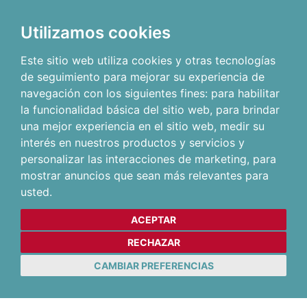
Utilizamos cookies
Este sitio web utiliza cookies y otras tecnologías
de seguimiento para mejorar su experiencia de
navegación con los siguientes fines:
para habilitar
la funcionalidad básica del sitio web
,
para brindar
una mejor experiencia en el sitio web
,
medir su
interés en nuestros productos y servicios y
personalizar las interacciones de marketing
,
para
mostrar anuncios que sean más relevantes para
usted
.
ACEPTAR
RECHAZAR
CAMBIAR PREFERENCIAS