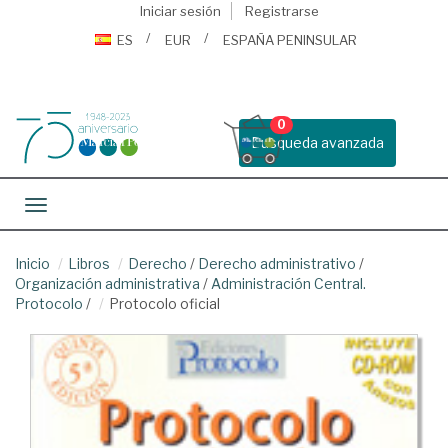
Iniciar sesión
Registrarse
ES
EUR
ESPAÑA PENINSULAR
0
Busqueda avanzada
Toggle navigation
Inicio
Libros
Derecho
/
Derecho administrativo
/
Organización administrativa
/
Administración Central.
Protocolo
/
Protocolo oficial