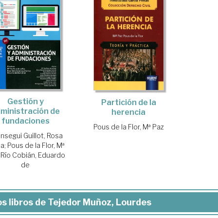
Gestión y
Partición de la
ministración de
herencia
fundaciones
Pous de la Flor, Mª Paz
nsegui Guillot, Rosa
la
;
Pous de la Flor, Mª
;
Río Cobián, Eduardo
de
s libros de Tejedor Muñoz, Lourdes