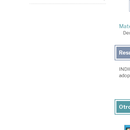
Mate
De
Res
INDIC
adopc
Otro