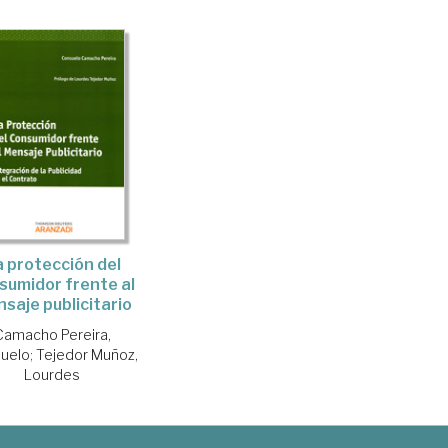
a protección del
sumidor frente al
saje publicitario
Camacho Pereira,
uelo
;
Tejedor Muñoz,
Lourdes