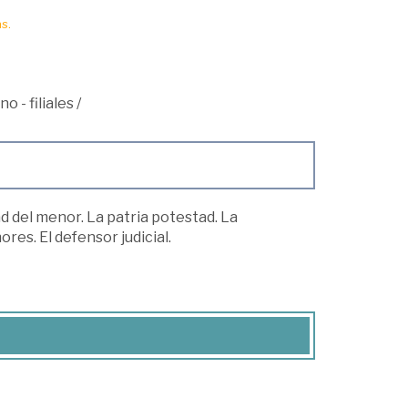
s.
o - filiales
/
d del menor. La patria potestad. La
es. El defensor judicial.