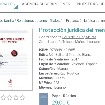
ORIALES
AGENCIA
SUSCRIPCIONES
NUESTRAS
LI
e familia
/
Relaciones paterno - filiales
/
Protección jurídica del 
Protección jurídica del me
Coordinador/a
Pous de la Flor, Mª Paz
Coordinador/a
Tejedor Muñoz, Lourdes
ISBN:
9788491431985
Editorial:
Editorial Tirant lo Blanch
Fecha de la edición:
2017
Lugar de la edición:
Valencia. España
Colección:
Manuales
Encuadernación:
Rústica
Medidas:
23 cm
Nº Pág.:
223
Idiomas:
Español
Papel: Rústica
29,00 €