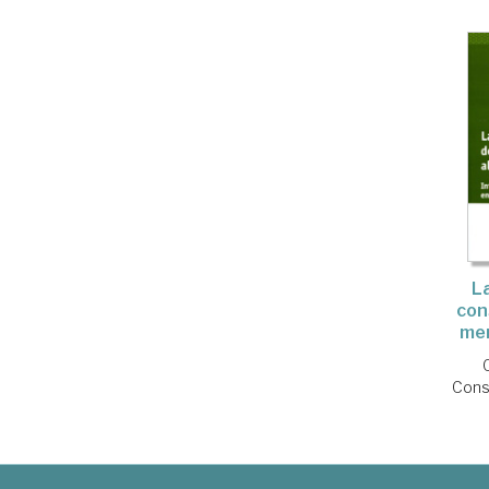
L
con
men
Cons