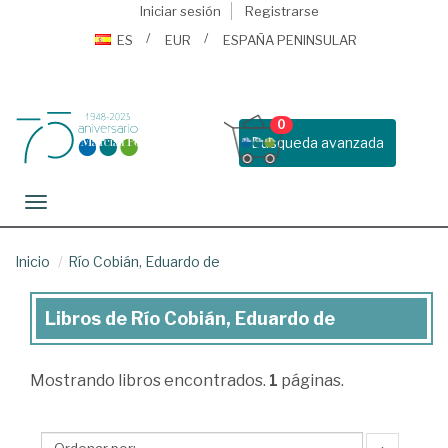
Iniciar sesión
Registrarse
ES
EUR
ESPAÑA PENINSULAR
0
Busqueda avanzada
Toggle navigation
Inicio
Río Cobián, Eduardo de
Libros de Río Cobián, Eduardo de
Libros
de
Mostrando
libros encontrados.
1
páginas.
Río
Cobián,