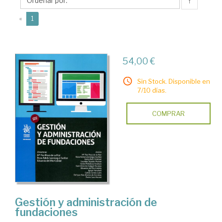
Eduardo
↑
de
(current)
«
1
54,00 €
Sin Stock. Disponible en
7/10 días.
COMPRAR
Gestión y administración de
fundaciones