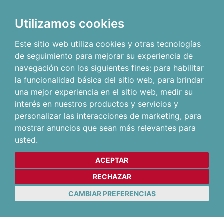
Utilizamos cookies
Este sitio web utiliza cookies y otras tecnologías
de seguimiento para mejorar su experiencia de
navegación con los siguientes fines:
para habilitar
la funcionalidad básica del sitio web
,
para brindar
una mejor experiencia en el sitio web
,
medir su
interés en nuestros productos y servicios y
personalizar las interacciones de marketing
,
para
mostrar anuncios que sean más relevantes para
usted
.
ACEPTAR
RECHAZAR
CAMBIAR PREFERENCIAS